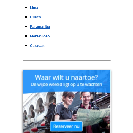
Lima
Cusco
Paramaribo
Montevideo
Caracas