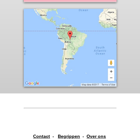
Contact
-
Begrippen
-
Over ons