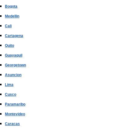
Bogota
Medellin
Cali
Cartagena
Quito
Guayaquil
Georgetown
Asuncion
Lima
Cusco
Paramaribo
Montevideo
Caracas