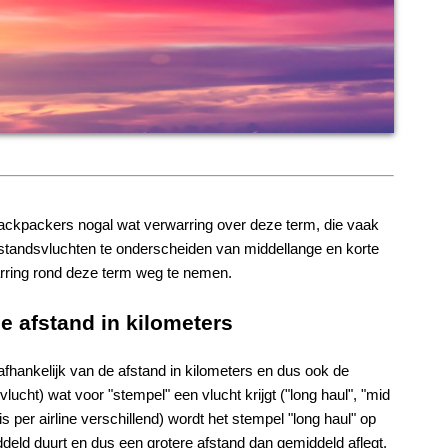
backpackers nogal wat verwarring over deze term, die vaak
fstandsvluchten te onderscheiden van middellange en korte
arring rond deze term weg te nemen.
e afstand in kilometers
afhankelijk van de afstand in kilometers en dus ook de
vlucht) wat voor "stempel" een vlucht krijgt ("long haul", "mid
is per airline verschillend) wordt het stempel "long haul" op
ddeld duurt en dus een grotere afstand dan gemiddeld aflegt.