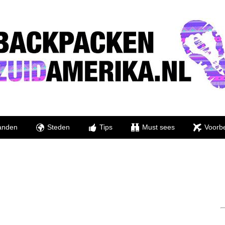
anden
Steden
Tips
Must sees
Voorbe