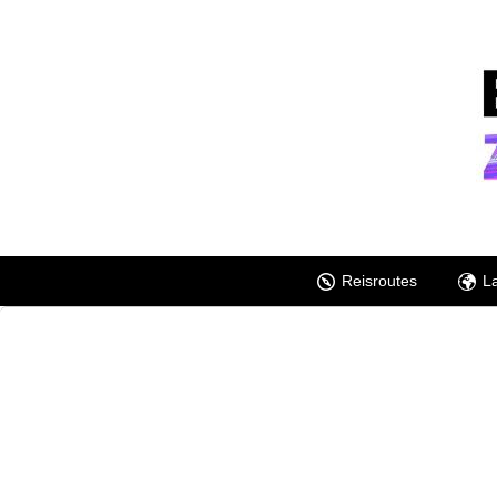
Reisroutes
L