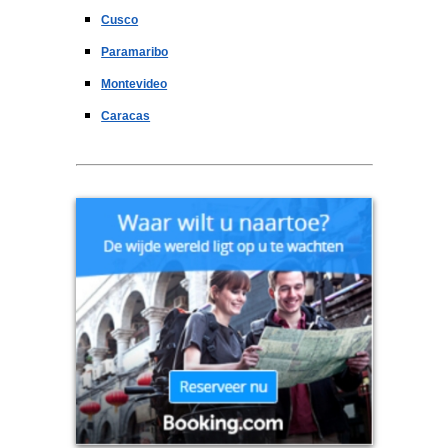
Cusco
Paramaribo
Montevideo
Caracas