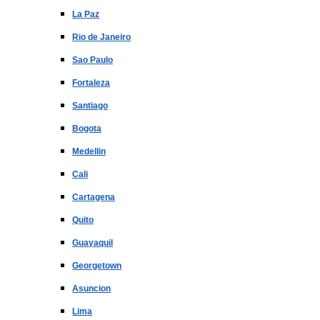
La Paz
Rio de Janeiro
Sao Paulo
Fortaleza
Santiago
Bogota
Medellin
Cali
Cartagena
Quito
Guayaquil
Georgetown
Asuncion
Lima