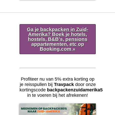
Ga je backpacken in Zuid-
Amerika? Boek je hotels,
hostels, B&B's, pensions
appartementen, etc op
Booking.com »
Profiteer nu van 5% extra korting op
je reisspullen bij
Travpack
door onze
kortingscode
backpackenzuidamerika5
in te voeren bij het afrekenen!