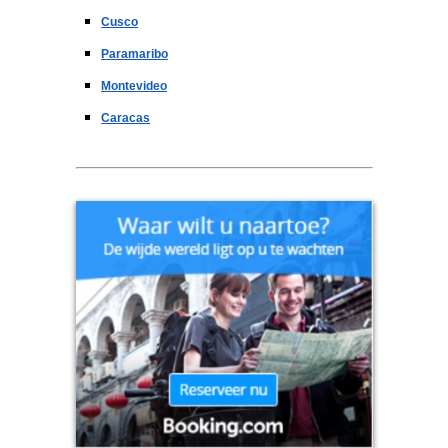
Cusco
Paramaribo
Montevideo
Caracas