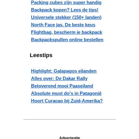
Packing cubes zijn super handig
Backpack kopen? Lees de tips!
Universele stekker (150+ landen)
North Face jas. De beste keus
Flightbag, bescherm je backpack
Backpackspullen online bestellen
Leestips
Highlight: Galapagos eilanden
Alles over: De Dakar Rally
Betoverend mooi Paaseiland
Absolute must do's in Patagonië
Hoort Curacao bij Zuid-Amerika?
Advertentie