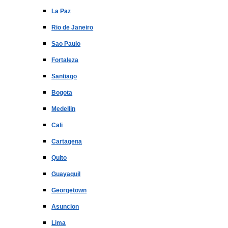
La Paz
Rio de Janeiro
Sao Paulo
Fortaleza
Santiago
Bogota
Medellin
Cali
Cartagena
Quito
Guayaquil
Georgetown
Asuncion
Lima