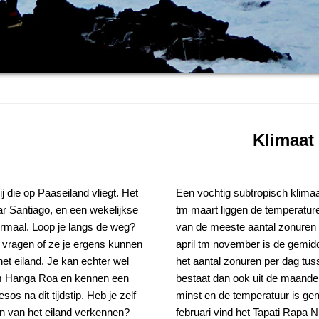
Klimaat
 die op Paaseiland vliegt. Het
Een vochtig subtropisch klim
ar Santiago, en een wekelijkse
tm maart liggen de temperature
normaal. Loop je langs de weg?
van de meeste aantal zonuren 
e vragen of ze je ergens kunnen
april tm november is de gemid
et eiland. Je kan echter wel
het aantal zonuren per dag tus
dom Hanga Roa en kennen een
bestaat dan ook uit de maande
os na dit tijdstip. Heb je zelf
minst en de temperatuur is ge
len van het eiland verkennen?
februari vind het Tapati Rapa Nu