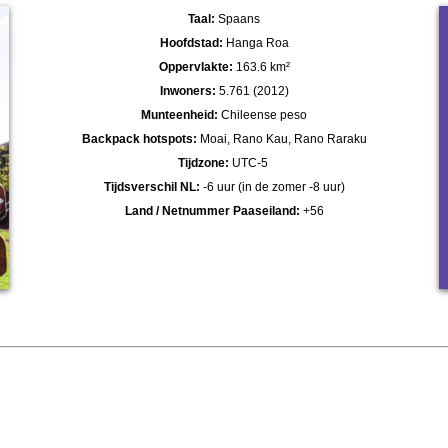
Taal:
Spaans
Hoofdstad:
Hanga Roa
Oppervlakte:
163.6 km²
Inwoners:
5.761 (2012)
Munteenheid:
Chileense peso
Backpack hotspots:
Moai, Rano Kau, Rano Raraku
Tijdzone:
UTC-5
Tijdsverschil NL:
-6 uur (in de zomer -8 uur)
Land / Netnummer Paaseiland:
+56