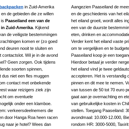
backpacken
in Zuid-Amerika
Aangezien Paaseiland de mees
 en de gebieden die ze willen
en de geschiedenis van het eila
 is
Paaseiland een van de
het eiland groeit, wordt alles 
 in Zuid-Amerika
. Kijkend
een van de duurste bestemming
en van de veiligste bestemmingen
eten, drinken en accommodatie 
rkrachtingen komen er (zo goed
Verder kent het eiland vaste 
nd deuren nooit te sluiten en
om te vergelijken en te budget
 contactslot. Wil je in de avond
Paaseiland koop je een toegangs
el? Geen zorgen. Ook tijdens
Hierdoor betaal je verder ner
llende soorten spinnen,
het eiland vind je twee geldau
t dus niet een fles muggen
accepteren. Het is verstandig 
om contact met onbekende
pinnen en dit mee te nemen. V
est waar reizigers ziek zijn
van tussen de 50 tot 70 euro p
ocht om eventuele
gaat aan je overnachting en et
ogelijk onder een klamboe.
van gebruikelijke kosten in C
eem: verkeersdeelnemers die
stellen. Toegang Paaseiland: 3
n en door Hanga Roa heen racen
avondmaal: 10.000-12.000, Bier
erug naar je hotel? Wees dan
rondom HR: 3000-5000, Taxirit