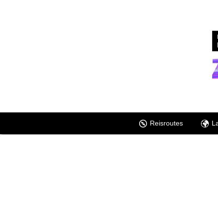
Reisroutes
L