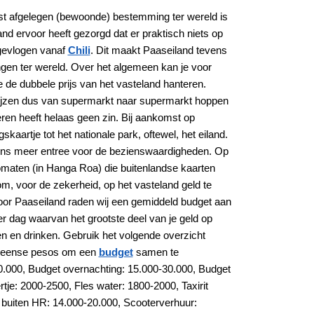
t afgelegen (bewoonde) bestemming ter wereld is
nd ervoor heeft gezorgd dat er praktisch niets op
ingevlogen vanaf
Chili
. Dit maakt Paaseiland tevens
en ter wereld. Over het algemeen kan je voor
de dubbele prijs van het vasteland hanteren.
prijzen dus van supermarkt naar supermarkt hoppen
eren heeft helaas geen zin. Bij aankomst op
kaartje tot het nationale park, oftewel, het eiland.
gens meer entree voor de bezienswaardigheden. Op
tomaten (in Hanga Roa) die buitenlandse kaarten
om, voor de zekerheid, op het vasteland geld te
oor Paaseiland raden wij een gemiddeld budget aan
er dag waarvan het grootste deel van je geld op
en en drinken. Gebruik het volgende overzicht
hileense pesos om een
budget
samen te
0.000, Budget overnachting: 15.000-30.000, Budget
tje: 2000-2500, Fles water: 1800-2000, Taxirit
 buiten HR: 14.000-20.000, Scooterverhuur: