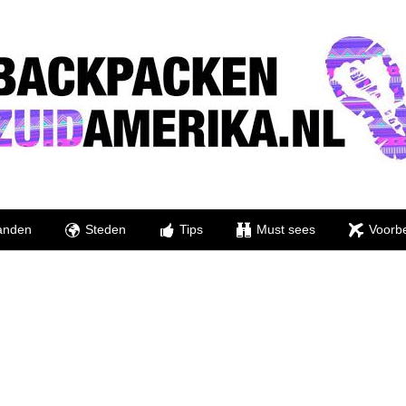
anden
Steden
Tips
Must sees
Voorbe