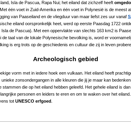
land, Isla de Pascua, Rapa Nui; het eiland dat zichzelf heeft
omgedoo
 Met één voet in Zuid-Amerika en één voet in Polynesië is de meest a
ging van Paaseiland en de vliegduur van maar liefst zes uur vanaf
S
esische eiland oorspronkelijk heet, werd op eerste Paasdag 1722 ont
la de Pascua). Met een oppervlakte van slechts 163 km2 is Paaseila
 de taal van de lokale Polynesische bevolking is, word er voornameli
lking is erg trots op de geschiedenis en cultuur die zij in leven prober
Archeologisch gebied
ekige vorm met in iedere hoek een vulkaan. Het eiland heeft prachtige
ks unieke zonsondergangen in alle kleuren die jij je maar kan bedenke
e stammen die op het eiland hebben geleefd. Het gehele eiland is da
grijke personen en leiders te eren en om te waken over het eiland.
evens tot
UNESCO erfgoed
.