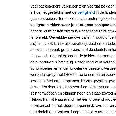
Veel backpackers verdiepen zich voordat ze gaan
in hoe het gesteld is met de
veiligheid
in de landen
gaan bezoeken. Ten opzichte van andere gebieden
veiligste plekken waar je kunt gaan backpacken
naar de criminaliteit cijfers is Paaseiland zelfs e
ter wereld. Gewelddadige overvallen, moord of ve
als) niet voor. De lokale bevolking staat er om beke
auto’s staan vaak geparkeerd met de sleutels in het
een wandeling maken onder de heldere sterrenhem
de avonduren is het veilig. Paaseiland kent verschi
schorpioenen en ander krioelende beesten. Vergee
werende spray met DEET mee te nemen en voork
insecten. Met name: spinnen. Er zijn gevallen gewe
geworden door spinnenbeten. Loop dus met een b
spinnenwebben en spinnen heen en slaap zoveel m
Helaas kampt Paaseiland met een groeiend probl
dronken achter het stuur stappen in de avondure
met dodelijke gevolgen. Loop of rijd je ‘s avonds t