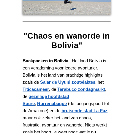
"Chaos en wanorde in
Bolivia"
Backpacken in Bolivia
| Het land Bolivia is
een verademing voor iedere avonturier.
Bolivia is het land van prachtige highlights
zoals de
Salar de Uyuni zoutvlaktes
, het
Titicacameer
, de
Tarabuco zondagmarkt
,
de
gezellige hoofdstad
Sucre
,
Rurrenabaque
(de toegangspoort tot
de Amazone) en de
bruisende stad La Paz
,
maar ook zeker het land van chaos,
frustratie, avontuur en wanorde. Niets werkt
zoals het hoort, je weet nooit wat je nu