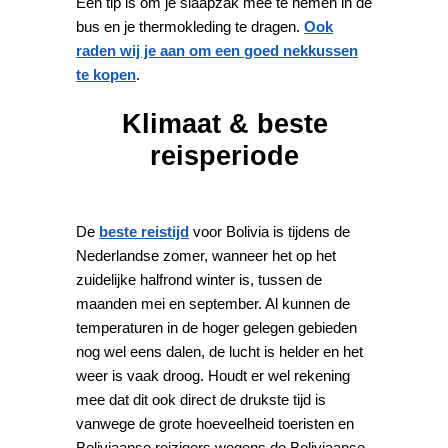
Een tip is om je slaapzak mee te nemen in de
bus en je thermokleding te dragen.
Ook
raden wij je aan om een goed nekkussen
te kopen
.
Klimaat & beste
reisperiode
De
beste reistijd
voor Bolivia is tijdens de
Nederlandse zomer, wanneer het op het
zuidelijke halfrond winter is, tussen de
maanden mei en september. Al kunnen de
temperaturen in de hoger gelegen gebieden
nog wel eens dalen, de lucht is helder en het
weer is vaak droog. Houdt er wel rekening
mee dat dit ook direct de drukste tijd is
vanwege de grote hoeveelheid toeristen en
Boliviaanse reizigers wegens de Boliviaanse