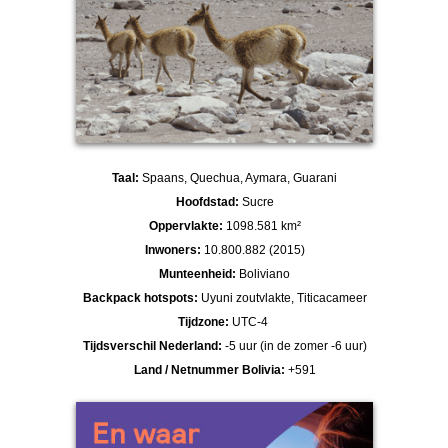
Taal:
Spaans, Quechua, Aymara, Guarani
Hoofdstad:
Sucre
Oppervlakte:
1098.581 km²
Inwoners:
10.800.882 (2015)
Munteenheid:
Boliviano
Backpack hotspots:
Uyuni zoutvlakte, Titicacameer
Tijdzone:
UTC-4
Tijdsverschil Nederland:
-5 uur (in de zomer -6 uur)
Land / Netnummer Bolivia:
+591