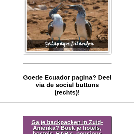
Goede Ecuador pagina? Deel
via de social buttons
(rechts)!
Ga je backpacken in Zuid-
Amerika? Boek je hotels,
hostels, B&B's, pensions