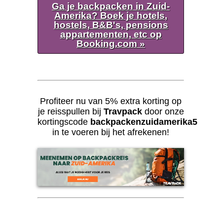
Ga je backpacken in Zuid-
Amerika? Boek je hotels,
hostels, B&B's, pensions
appartementen, etc op
Booking.com »
Profiteer nu van 5% extra korting op
je reisspullen bij
Travpack
door onze
kortingscode
backpackenzuidamerika5
in te voeren bij het afrekenen!