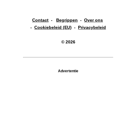
Contact
-
Begrippen
-
Over ons
-
Cookiebeleid (EU)
-
Privacybeleid
© 2026
Advertentie