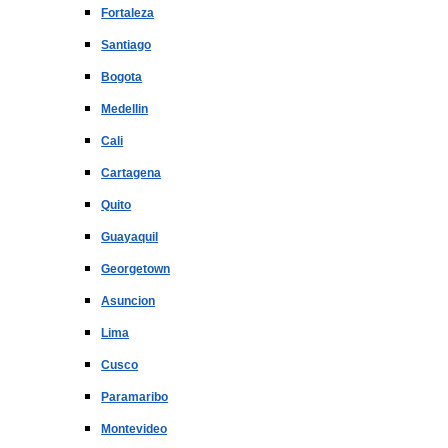
Fortaleza
Santiago
Bogota
Medellin
Cali
Cartagena
Quito
Guayaquil
Georgetown
Asuncion
Lima
Cusco
Paramaribo
Montevideo