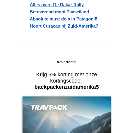
Alles over: De Dakar Rally
Betoverend mooi Paaseiland
Absolute must do's in Patagonië
Hoort Curacao bij Zuid-Amerika?
Advertentie
Krijg 5% korting met onze
kortingscode:
backpackenzuidamerika5