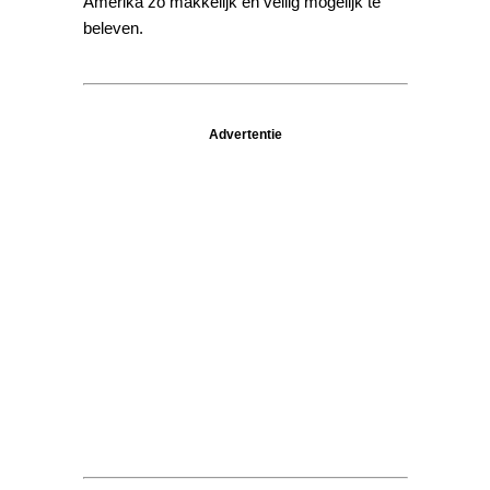
Amerika zo makkelijk en veilig mogelijk te
beleven.
Advertentie