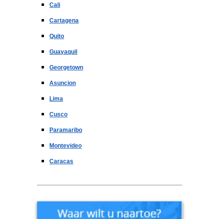
Cali
Cartagena
Quito
Guayaquil
Georgetown
Asuncion
Lima
Cusco
Paramaribo
Montevideo
Caracas