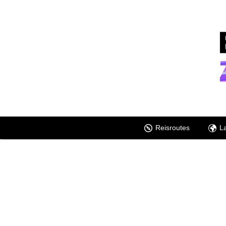
Reisroutes
L