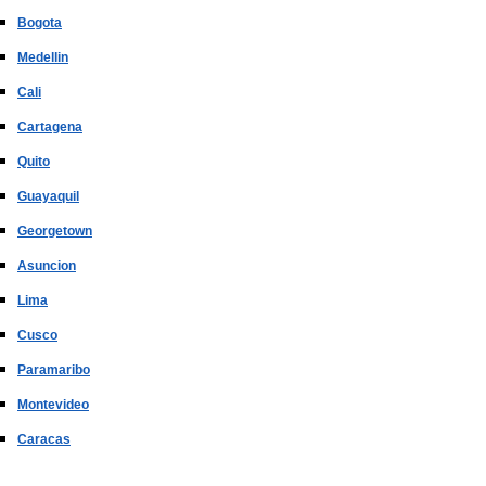
Bogota
Medellin
Cali
Cartagena
Quito
Guayaquil
Georgetown
Asuncion
Lima
Cusco
Paramaribo
Montevideo
Caracas