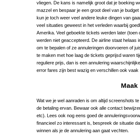
vliegen. De kans is namelijk groot dat je boeking wo
mazzel en bespaar je een groot deel van je budget 
kun je toch weer veel andere leuke dingen van gaan
veel situaties geweest in het verleden waarbij goe
Amerika. Veel geboekte tickets werden later (toen 
werden niet geaccepteerd. De airline staat helaas in
om te bepalen of ze annuleringen doorvoeren of juis
te maken met hoe laag de tickets geprijsd waren ti
reguliere prijs, dan is een annulering waarschijnlij
error fares zijn best wazig en verschillen ook vaak
Maak 
Wat we je wel aanraden is om altijd screenshots te 
de betaling ervan. Bewaar ook alle contact bewijzen
etc). Lees ook nog eens goed de annuleringsvoorwaar
financieel zo interessant is, bespreek de situatie
winnen als je de annulering aan gaat vechten.