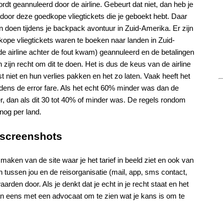
rdt geannuleerd door de airline. Gebeurt dat niet, dan heb je
door deze goedkope vliegtickets die je geboekt hebt. Daar
 doen tijdens je backpack avontuur in Zuid-Amerika. Er zijn
dkope vliegtickets waren te boeken naar landen in Zuid-
de airline achter de fout kwam) geannuleerd en de betalingen
 zijn recht om dit te doen. Het is dus de keus van de airline
t niet en hun verlies pakken en het zo laten. Vaak heeft het
jdens de error fare. Als het echt 60% minder was dan de
ker, dan als dit 30 tot 40% of minder was. De regels rondom
 nog per land.
screenshots
maken van de site waar je het tarief in beeld ziet en ook van
 tussen jou en de reisorganisatie (mail, app, sms contact,
den door. Als je denkt dat je echt in je recht staat en het
 dan eens met een advocaat om te zien wat je kans is om te