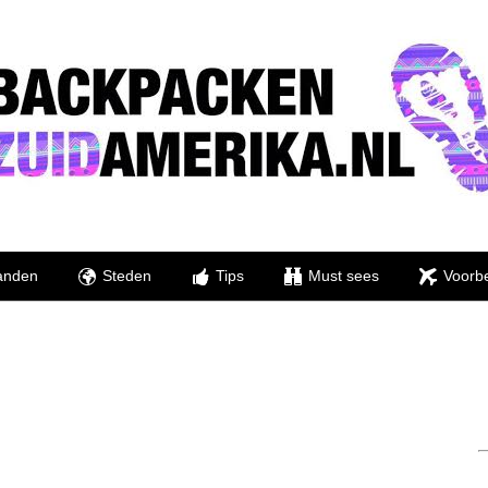
anden
Steden
Tips
Must sees
Voorbe