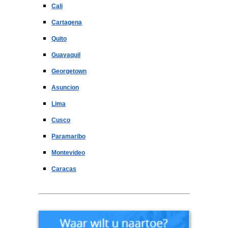
Cali
Cartagena
Quito
Guayaquil
Georgetown
Asuncion
Lima
Cusco
Paramaribo
Montevideo
Caracas