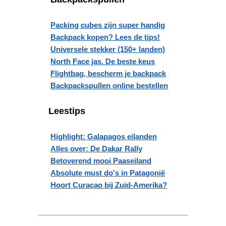
Packing cubes zijn super handig
Backpack kopen? Lees de tips!
Universele stekker (150+ landen)
North Face jas. De beste keus
Flightbag, bescherm je backpack
Backpackspullen online bestellen
Leestips
Highlight: Galapagos eilanden
Alles over: De Dakar Rally
Betoverend mooi Paaseiland
Absolute must do's in Patagonië
Hoort Curacao bij Zuid-Amerika?