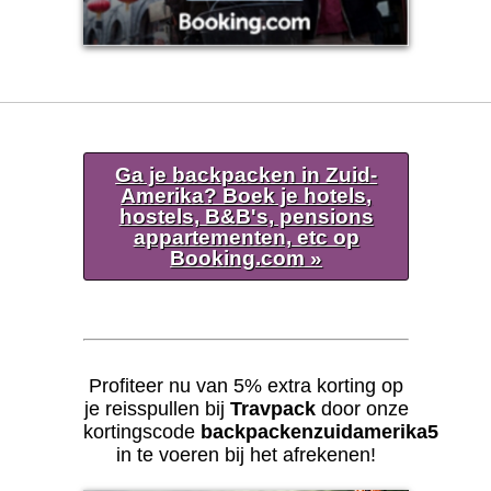
Ga je backpacken in Zuid-
Amerika? Boek je hotels,
hostels, B&B's, pensions
appartementen, etc op
Booking.com »
Profiteer nu van 5% extra korting op
je reisspullen bij
Travpack
door onze
kortingscode
backpackenzuidamerika5
in te voeren bij het afrekenen!