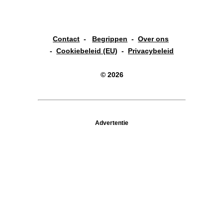
Contact
-
Begrippen
-
Over ons
-
Cookiebeleid (EU)
-
Privacybeleid
© 2026
Advertentie