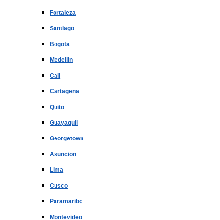
Fortaleza
Santiago
Bogota
Medellin
Cali
Cartagena
Quito
Guayaquil
Georgetown
Asuncion
Lima
Cusco
Paramaribo
Montevideo