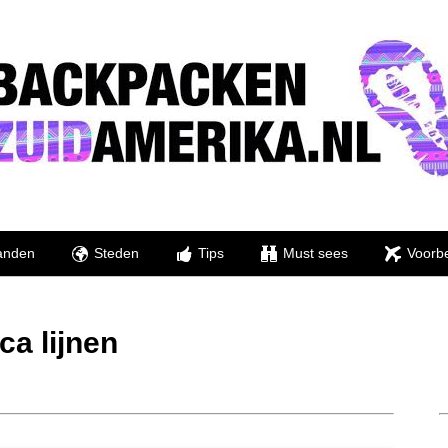
anden
Steden
Tips
Must sees
Voorbe
ca lijnen