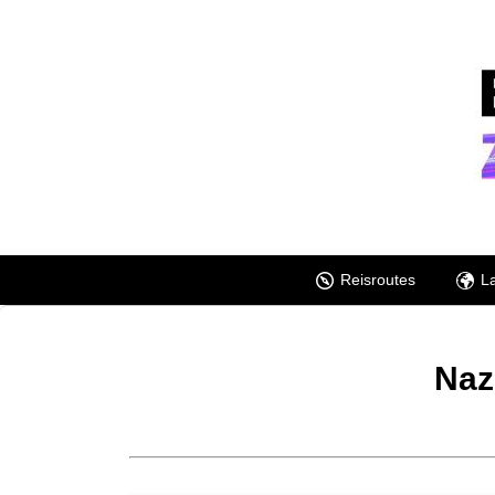
Reisroutes
L
Naz