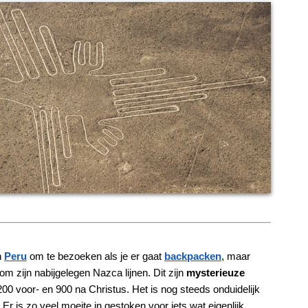
n
Peru
om te bezoeken als je er gaat
backpacken
, maar
m zijn nabijgelegen Nazca lijnen. Dit zijn
mysterieuze
00 voor- en 900 na Christus. Het is nog steeds onduidelijk
r is zo veel moeite in gestoken voor iets wat eigenlijk