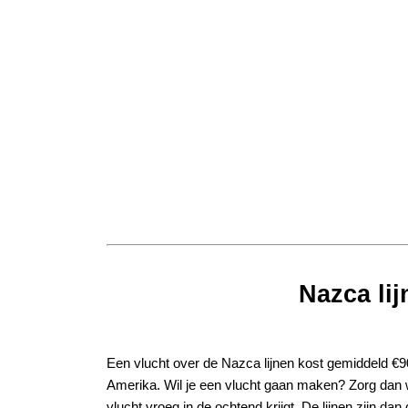
Nazca lij
Een vlucht over de Nazca lijnen kost gemiddeld €90,
Amerika. Wil je een vlucht gaan maken? Zorg dan w
vlucht vroeg in de ochtend krijgt. De lijnen zijn dan