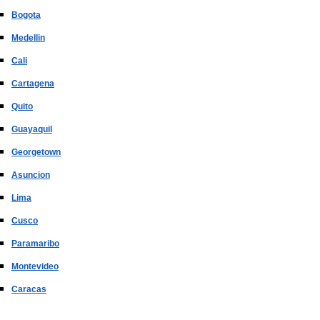
Bogota
Medellin
Cali
Cartagena
Quito
Guayaquil
Georgetown
Asuncion
Lima
Cusco
Paramaribo
Montevideo
Caracas