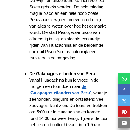
De Wijn- en pisco tours kunnen voor 30
Soles geboekt worden. De hele middag
mag je pisco en een hele hoop zoete
Peruviaanse wijnen proeven en kom je
van alles te weten over hoe het gemaakt
wordt. De stad Pisco, waar pisco van
afkomstig is, ligt op slechts een uurtje
rijden van Huacachina en de beroemde
cocktail Pisco Sour is natuurlijk een
must-try in de omgeving.
De Galapagos eilanden van Peru
Vanaf Huacachina kun je vroeg in de
morgen een tour doen naar
de
‘Galapagos-eilanden van Peru’
, waar je
zeehonden, pinguïns en ontzettend veel
zeevogels kunt zien. De tours vertrekken
om 5:00 uur in Huacachina en komen
rond 14:00 uur weer terug. Tijdens de tour
heb je een boottocht van circa 1,5 uur.