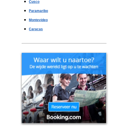
Cusco
Paramaribo
Montevideo
Caracas