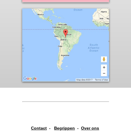
Contact
-
Begrippen
-
Over ons