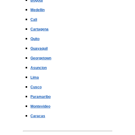
Bogota
Medellin
Cali
Cartagena
Quito
Guayaquil
Georgetown
Asuncion
Lima
Cusco
Paramaribo
Montevideo
Caracas