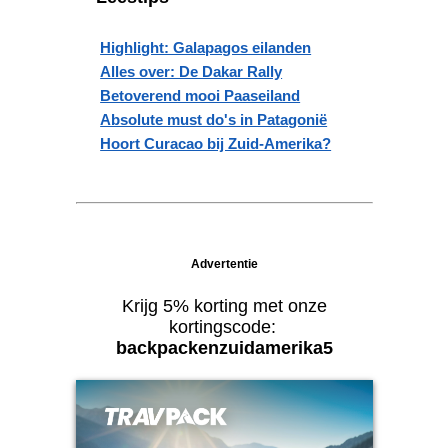
Highlight: Galapagos eilanden
Alles over: De Dakar Rally
Betoverend mooi Paaseiland
Absolute must do's in Patagonië
Hoort Curacao bij Zuid-Amerika?
Advertentie
Krijg 5% korting met onze
kortingscode:
backpackenzuidamerika5