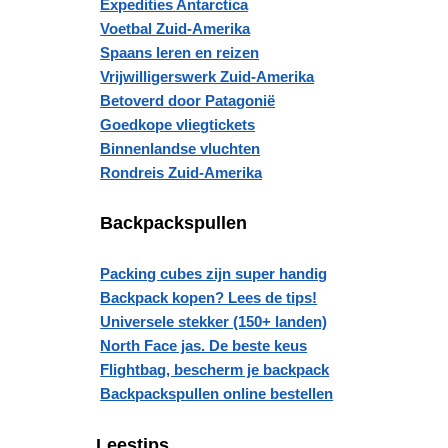
Expedities Antarctica
Voetbal Zuid-Amerika
Spaans leren en reizen
Vrijwilligerswerk Zuid-Amerika
Betoverd door Patagonië
Goedkope vliegtickets
Binnenlandse vluchten
Rondreis Zuid-Amerika
Backpackspullen
Packing cubes zijn super handig
Backpack kopen? Lees de tips!
Universele stekker (150+ landen)
North Face jas. De beste keus
Flightbag, bescherm je backpack
Backpackspullen online bestellen
Leestips