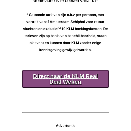
Montevideo i
s
te boeken vanaf
€?*
* Getoonde ta
rieven zijn o.b.v per persoon, met
vertrek vanaf Amsterdam Schiphol voor retour
vluchten en exclusief €10 KLM boekingskosten. De
tarieven zijn op basis van beschikbaarheid, staan
niet vast en kunnen door KLM zonder enige
kennisgeving gewijzigd worden.
Direct naar de KLM Real
Deal Weken
Advertentie