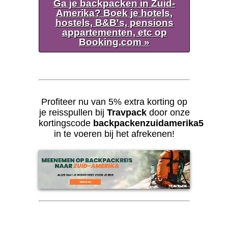
Ga je backpacken in Zuid-
Amerika? Boek je hotels,
hostels, B&B's, pensions
appartementen, etc op
Booking.com »
Profiteer nu van 5% extra korting op
je reisspullen bij
Travpack
door onze
kortingscode
backpackenzuidamerika5
in te voeren bij het afrekenen!