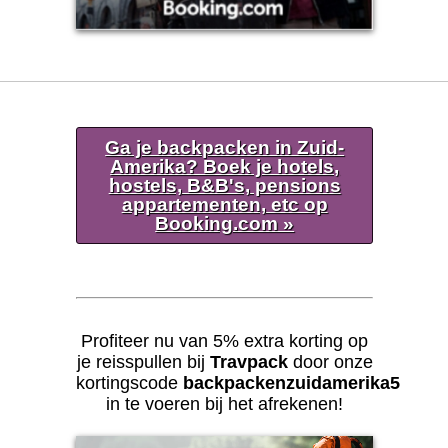
Ga je backpacken in Zuid-
Amerika? Boek je hotels,
hostels, B&B's, pensions
appartementen, etc op
Booking.com »
Profiteer nu van 5% extra korting op
je reisspullen bij
Travpack
door onze
kortingscode
backpackenzuidamerika5
in te voeren bij het afrekenen!