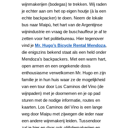
wijnmakerijen (bodegas) te trekken. Wij raden
je echter aan om het op eigen houtje (à la een
echte backpacker) te doen. Neem de lokale
bus naar Maipú, het hart van de Argentijnse
wijnindustrie en vraag de buschauffeur je af te
zetten voor het politiebureau. Hier tegenover
vind je
Mr. Hugo’s Bicycle Rental Mendoza
,
die enigszins bekend staat als een held onder
Mendoza’s backpackers. Met een warm hart,
open armen en een ongekende dosis
enthousiasme verwelkomen Mr. Hugo en zijn
familie je in hun huis waar ze de mogelijkheid
van een tour door Los Caminos del Vino (de
wijnpaden) met je doornemen en je op pad
sturen met de nodige informatie, routes en
kaarten. Los Caminos del Vino is een lange
weg door Maipu met zijwegen die ieder naar
een andere wijnmakerij leiden. Tussendoor
zal je hier en daar ook olijfoliemakerijen en