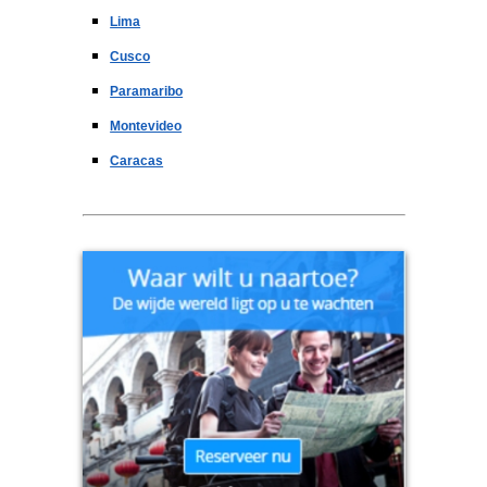
Lima
Cusco
Paramaribo
Montevideo
Caracas