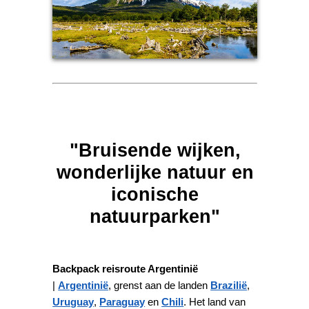
"Bruisende wijken,
wonderlijke natuur en
iconische
natuurparken"
Backpack reisroute Argentinië
|
Argentinië
, grenst aan de landen
Brazilië
,
Uruguay
,
Paraguay
en
Chili
. Het land van