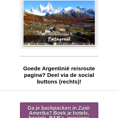
Goede Argentinië reisroute
pagina? Deel via de social
buttons (rechts)!
Ga je backpacken in Zuid-
Amerika? Boek je hotels,
hostels, B&B's, pensions