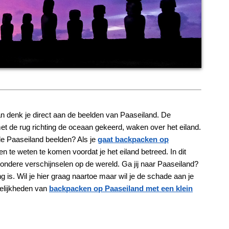
n denk je direct aan de beelden van Paaseiland. De
et de rug richting de oceaan gekeerd, waken over het eiland.
de Paaseiland beelden? Als je
gaat backpacken op
 te weten te komen voordat je het eiland betreed. In dit
zondere verschijnselen op de wereld. Ga jij naar Paaseiland?
g is. Wil je hier graag naartoe maar wil je de schade aan je
elijkheden van
backpacken op Paaseiland met een klein