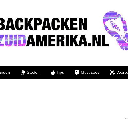
anden
Steden
Tips
Must sees
Voorbe