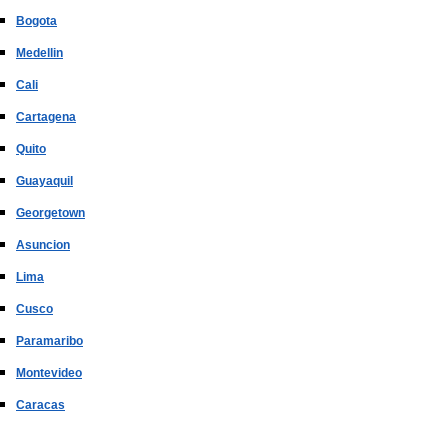
Bogota
Medellin
Cali
Cartagena
Quito
Guayaquil
Georgetown
Asuncion
Lima
Cusco
Paramaribo
Montevideo
Caracas