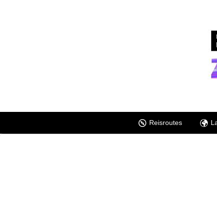
Reisroutes
L