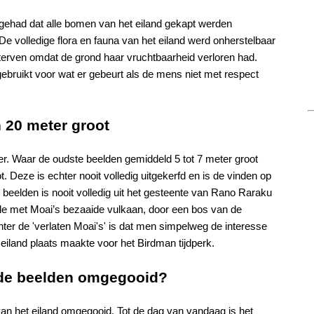
 gehad dat alle bomen van het eiland gekapt werden
De volledige flora en fauna van het eiland werd onherstelbaar
terven omdat de grond haar vruchtbaarheid verloren had.
ebruikt voor wat er gebeurt als de mens niet met respect
 20 meter groot
r. Waar de oudste beelden gemiddeld 5 tot 7 meter groot
 Deze is echter nooit volledig uitgekerfd en is de vinden op
beelden is nooit volledig uit het gesteente van Rano Raraku
de met Moai’s bezaaide vulkaan, door een bos van de
er de 'verlaten Moai's' is dat men simpelweg de interesse
seiland plaats maakte voor het Birdman tijdperk.
de beelden omgegooid?
an het eiland omgegooid. Tot de dag van vandaag is het