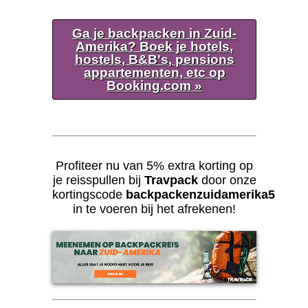
Ga je backpacken in Zuid-
Amerika? Boek je hotels,
hostels, B&B's, pensions
appartementen, etc op
Booking.com »
Profiteer nu van 5% extra korting op
je reisspullen bij
Travpack
door onze
kortingscode
backpackenzuidamerika5
in te voeren bij het afrekenen!