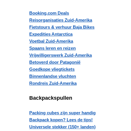
Booking.com Deals
Reisorganisaties Zuid-Amerika
Fietstours & verhuur Baja Bikes
Expedities Antarctica
Voetbal Zuid-Amerika
Spaans leren en reizen
Vrijwilligerswerk Zuid-Amerika
Betoverd door Patagonië
Goedkope vliegtickets
Binnenlandse vluchten
Rondreis Zuid-Amerika
Backpackspullen
Packing cubes zijn super handig
Backpack kopen? Lees de tips!
Universele stekker (150+ landen)