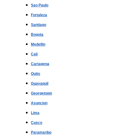
Sao Paulo
Fortaleza
Santiago
Bogota
Medellin
Cali
Cartagena
Quito
Guayaquil
Georgetown
Asuncion
Lima
Cusco
Paramaribo