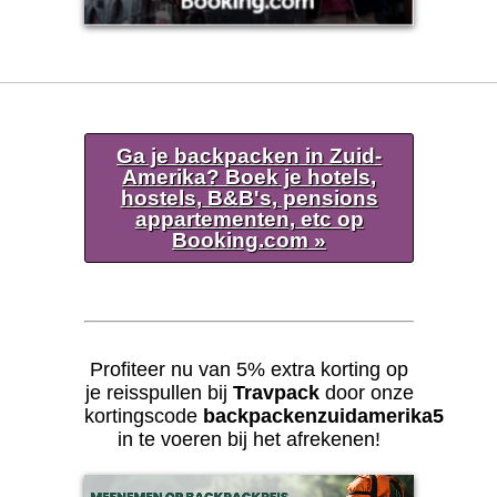
Ga je backpacken in Zuid-
Amerika? Boek je hotels,
hostels, B&B's, pensions
appartementen, etc op
Booking.com »
Profiteer nu van 5% extra korting op
je reisspullen bij
Travpack
door onze
kortingscode
backpackenzuidamerika5
in te voeren bij het afrekenen!