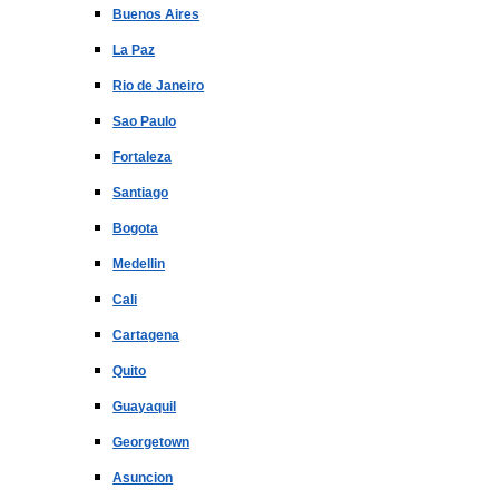
Buenos Aires
La Paz
Rio de Janeiro
Sao Paulo
Fortaleza
Santiago
Bogota
Medellin
Cali
Cartagena
Quito
Guayaquil
Georgetown
Asuncion