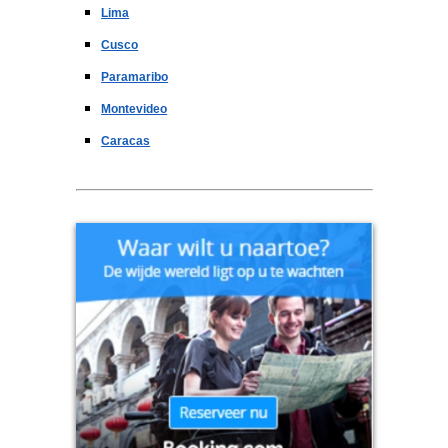
Lima
Cusco
Paramaribo
Montevideo
Caracas