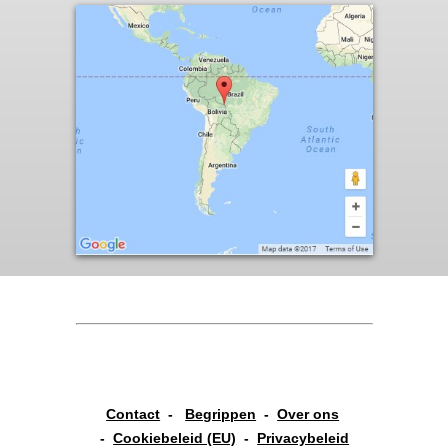
Contact
-
Begrippen
-
Over ons
-
Cookiebeleid (EU)
-
Privacybeleid