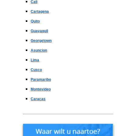
Cali
Cartagena
Quito
Guayaquil
Georgetown
Asuncion
Lima
Cusco
Paramaribo
Montevideo
Caracas