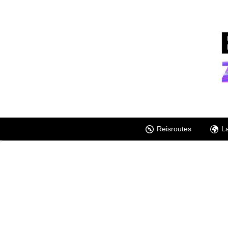
Reisroutes
L