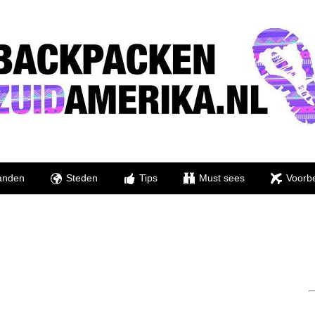
anden
Steden
Tips
Must sees
Voorbe