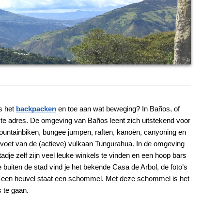
s het
backpacken
en toe aan wat beweging? In Baños, of
iste adres. De omgeving van Baños leent zich uitstekend voor
ountainbiken, bungee jumpen, raften, kanoën, canyoning en
e voet van de (actieve) vulkaan Tungurahua. In de omgeving
stadje zelf zijn veel leuke winkels te vinden en een hoop bars
e buiten de stad vind je het bekende Casa de Arbol, de foto’s
an een heuvel staat een schommel. Met deze schommel is het
s te gaan.