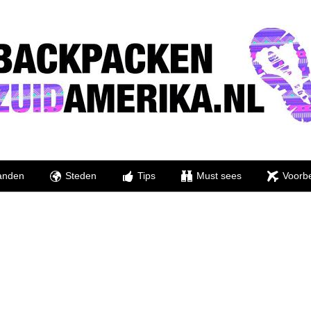
anden
Steden
Tips
Must sees
Voorbe