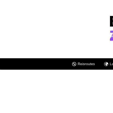
Reisroutes
L