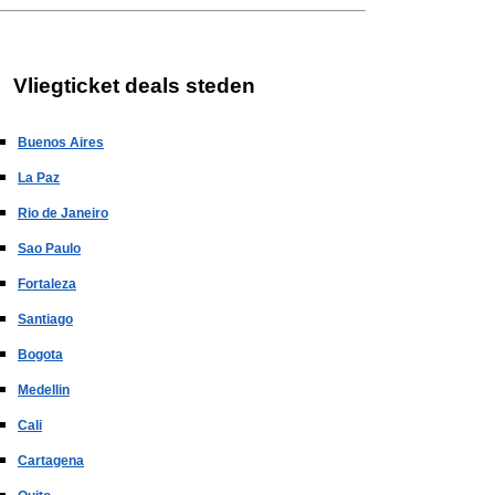
Vliegticket deals steden
Buenos Aires
La Paz
Rio de Janeiro
Sao Paulo
Fortaleza
Santiago
Bogota
Medellin
Cali
Cartagena