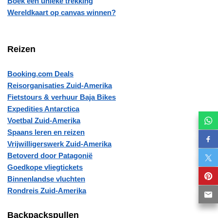
Boek een unieke trekking
Wereldkaart op canvas winnen?
Reizen
Booking.com Deals
Reisorganisaties Zuid-Amerika
Fietstours & verhuur Baja Bikes
Expedities Antarctica
Voetbal Zuid-Amerika
Spaans leren en reizen
Vrijwilligerswerk Zuid-Amerika
Betoverd door Patagonië
Goedkope vliegtickets
Binnenlandse vluchten
Rondreis Zuid-Amerika
Backpackspullen