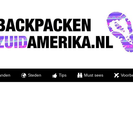
anden
Steden
Tips
Must sees
Voorbe