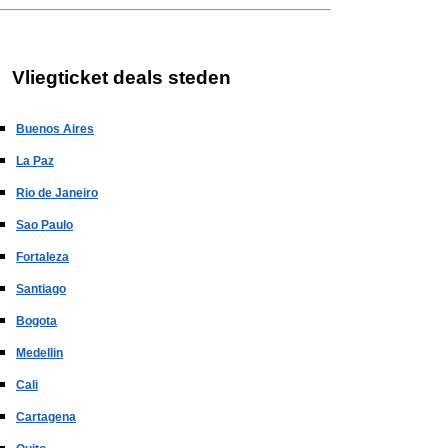
Vliegticket deals steden
Buenos Aires
La Paz
Rio de Janeiro
Sao Paulo
Fortaleza
Santiago
Bogota
Medellin
Cali
Cartagena