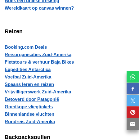
Boek een unieke trekking
Wereldkaart op canvas winnen?
Reizen
Booking.com Deals
Reisorganisaties Zuid-Amerika
Fietstours & verhuur Baja Bikes
Expedities Antarctica
Voetbal Zuid-Amerika
Spaans leren en reizen
Vrijwilligerswerk Zuid-Amerika
Betoverd door Patagonië
Goedkope vliegtickets
Binnenlandse vluchten
Rondreis Zuid-Amerika
Backpackspullen