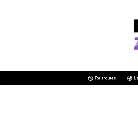
Reisroutes
L