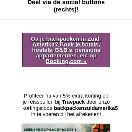
Deel via de social buttons
(rechts)!
Ga je backpacken in Zuid-
Amerika? Boek je hotels,
hostels, B&B's, pensions
appartementen, etc op
Booking.com »
Profiteer nu van 5% extra korting op
je reisspullen bij
Travpack
door onze
kortingscode
backpackenzuidamerika5
in te voeren bij het afrekenen!