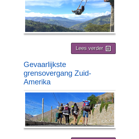
Lees verder
Gevaarlijkste
grensovergang Zuid-
Amerika