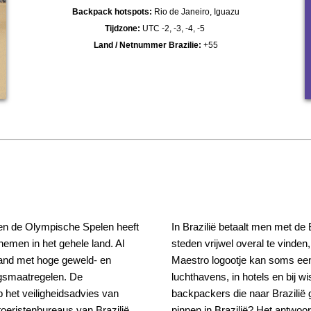
Backpack hotspots:
Rio de Janeiro, Iguazu
Tijdzone:
UTC -2, -3, -4, -5
Land / Netnummer Brazilie:
+55
en de Olympische Spelen heeft
In Brazilië betaalt men met de 
 nemen in het gehele land. Al
steden vrijwel overal te vinde
n land met hoge geweld- en
Maestro logootje kan soms een 
rgsmaatregelen. De
luchthavens, in hotels en bij w
p het veiligheidsadvies van
backpackers die naar Brazilië g
toeristenbureaus van Brazilië.
pinnen in Brazilië? Het antwoord