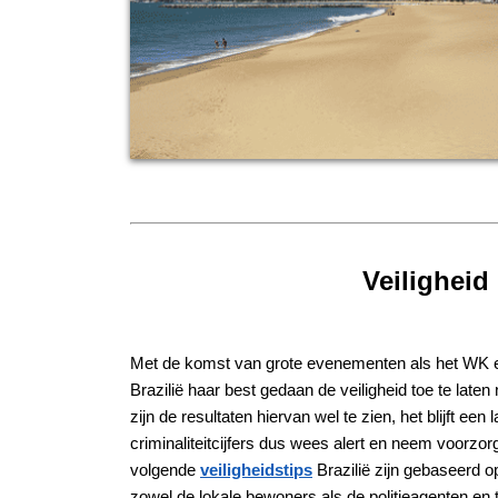
Veiligheid
Met de komst van grote evenementen als het WK 
Brazilië haar best gedaan de veiligheid toe te laten
zijn de resultaten hiervan wel te zien, het blijft ee
criminaliteitcijfers dus wees alert en neem voorzo
volgende
veiligheidstips
Brazilië zijn gebaseerd o
zowel de lokale bewoners als de politieagenten en 