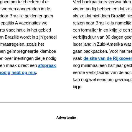
 goed om te checken of er
Veel backpackers verwachten d
ies worden aangeraden in de
visum nodig hebben en dat ze 
door Brazilië gelden er geen
als ze dat niet doen Brazilië ni
patitis A vaccinaties wel
reizen naar Brazilië is namelijk
ts vaccinatie in het gebied
een formulier in en krijg je een
 Brazilië wordt in zijn geheel
verblijfsduur van 90 dagen gee
maatregelen, zoals het
ieder land in Zuid-Amerika wat 
een geïmpregneerde klamboe
gaan backpacken. Voor het me
en over inentingen die je nodig
vaak
de site van de Rijksove
en maak direct een
afspraak
nog minimaal een half jaar geldi
nodig hebt op reis
.
eerste verblijfadres van de acco
kan nog wel eens om gevraagd 
bij je.
Advertentie