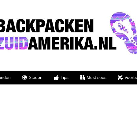
anden
Steden
Tips
Must sees
Voorbe