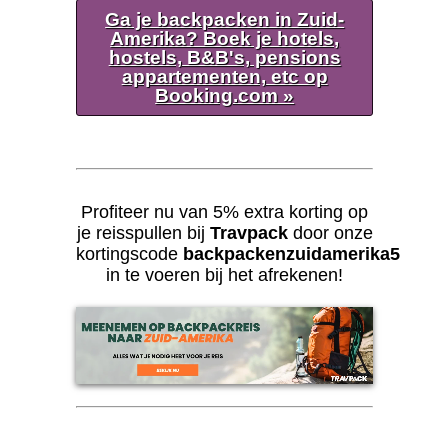
Ga je backpacken in Zuid-
Amerika? Boek je hotels,
hostels, B&B's, pensions
appartementen, etc op
Booking.com »
Profiteer nu van 5% extra korting op
je reisspullen bij
Travpack
door onze
kortingscode
backpackenzuidamerika5
in te voeren bij het afrekenen!