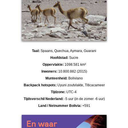
Taal:
Spaans, Quechua, Aymara, Guarani
Hoofdstad:
Sucre
Oppervlakte:
1098.581 km²
Inwoners:
10.800.882 (2015)
Munteenheid:
Boliviano
Backpack hotspots:
Uyuni zoutvlakte, Titicacameer
Tijdzone:
UTC-4
Tijdsverschil Nederland:
-5 uur (in de zomer -6 uur)
Land / Netnummer Bolivia:
+591