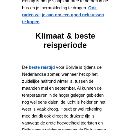
Een tip is om je slaapzak mee te nemen in de
bus en je thermokleding te dragen.
Ook
raden wij je aan om een goed nekkussen
te kopen
.
Klimaat & beste
reisperiode
De
beste reistijd
voor Bolivia is tijdens de
Nederlandse zomer, wanneer het op het
zuidelijke halfrond winter is, tussen de
maanden mei en september. Al kunnen de
temperaturen in de hoger gelegen gebieden
nog wel eens dalen, de lucht is helder en het
weer is vaak droog. Houdt er wel rekening
mee dat dit ook direct de drukste tijd is
vanwege de grote hoeveelheid toeristen en
Boliviaanse reizigers wegens de Boliviaanse