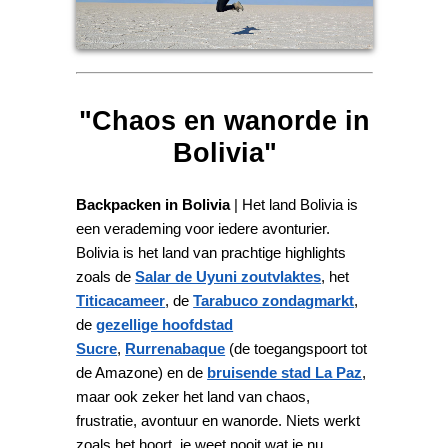
"Chaos en wanorde in
Bolivia"
Backpacken in Bolivia
| Het land Bolivia is
een verademing voor iedere avonturier.
Bolivia is het land van prachtige highlights
zoals de
Salar de Uyuni zoutvlaktes
, het
Titicacameer
, de
Tarabuco zondagmarkt
,
de
gezellige hoofdstad
Sucre
,
Rurrenabaque
(de toegangspoort tot
de Amazone) en de
bruisende stad La Paz
,
maar ook zeker het land van chaos,
frustratie, avontuur en wanorde. Niets werkt
zoals het hoort, je weet nooit wat je nu