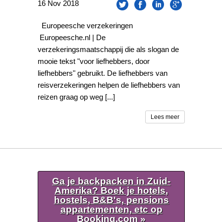
16
Nov
2018
Europeesche verzekeringen
Europeesche.nl | De
verzekeringsmaatschappij die als slogan de
mooie tekst "voor liefhebbers, door
liefhebbers" gebruikt. De liefhebbers van
reisverzekeringen helpen de liefhebbers van
reizen graag op weg [...]
Lees meer
Ga je backpacken in Zuid-
Amerika? Boek je hotels,
hostels, B&B's, pensions
appartementen, etc op
Booking.com »